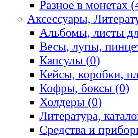
Разное в монетах (
Аксессуары, Литерату
Альбомы, листы дл
Весы, лупы, пинце
Капсулы (0)
Кейсы, коробки, п
Кофры, боксы (0)
Холдеры (0)
Литература, катало
Средства и приборы