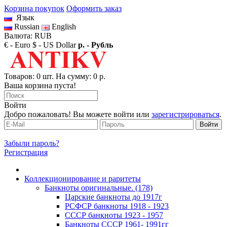
Корзина покупок
Оформить заказ
Язык
Russian
English
Валюта: RUB
€ - Euro
$ - US Dollar
р. - Рубль
Товаров: 0 шт. На сумму: 0 р.
Ваша корзина пуста!
Войти
Добро пожаловать! Вы можете войти или
зарегистрироваться
.
Забыли пароль?
Регистрация
Коллекционирование и раритеты
Банкноты оригинальные. (178)
Царские банкноты до 1917г
РСФСР банкноты 1918 - 1923
CССР банкноты 1923 - 1957
Банкноты CCCР 1961- 1991гг