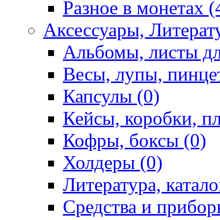
Разное в монетах (
Аксессуары, Литерату
Альбомы, листы дл
Весы, лупы, пинце
Капсулы (0)
Кейсы, коробки, п
Кофры, боксы (0)
Холдеры (0)
Литература, катало
Средства и приборы