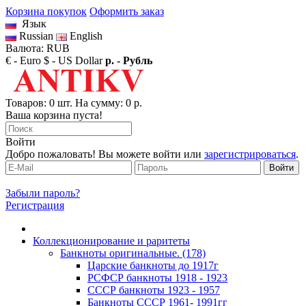
Корзина покупок
Оформить заказ
Язык
Russian
English
Валюта: RUB
€ - Euro
$ - US Dollar
р. - Рубль
Товаров: 0 шт. На сумму: 0 р.
Ваша корзина пуста!
Войти
Добро пожаловать! Вы можете войти или
зарегистрироваться
.
Забыли пароль?
Регистрация
Коллекционирование и раритеты
Банкноты оригинальные. (178)
Царские банкноты до 1917г
РСФСР банкноты 1918 - 1923
CССР банкноты 1923 - 1957
Банкноты CCCР 1961- 1991гг