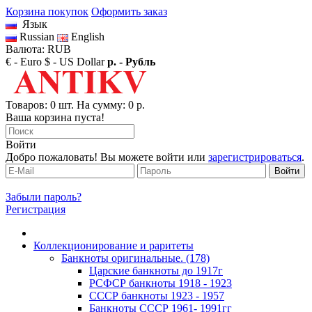
Корзина покупок
Оформить заказ
Язык
Russian
English
Валюта: RUB
€ - Euro
$ - US Dollar
р. - Рубль
Товаров: 0 шт. На сумму: 0 р.
Ваша корзина пуста!
Войти
Добро пожаловать! Вы можете войти или
зарегистрироваться
.
Забыли пароль?
Регистрация
Коллекционирование и раритеты
Банкноты оригинальные. (178)
Царские банкноты до 1917г
РСФСР банкноты 1918 - 1923
CССР банкноты 1923 - 1957
Банкноты CCCР 1961- 1991гг