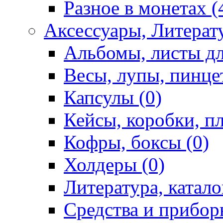
Разное в монетах (
Аксессуары, Литерату
Альбомы, листы дл
Весы, лупы, пинце
Капсулы (0)
Кейсы, коробки, п
Кофры, боксы (0)
Холдеры (0)
Литература, катало
Средства и приборы