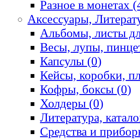
Разное в монетах (
Аксессуары, Литерату
Альбомы, листы дл
Весы, лупы, пинце
Капсулы (0)
Кейсы, коробки, п
Кофры, боксы (0)
Холдеры (0)
Литература, катало
Средства и приборы