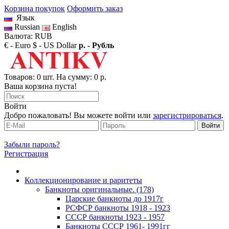
Корзина покупок
Оформить заказ
Язык
Russian
English
Валюта: RUB
€ - Euro
$ - US Dollar
р. - Рубль
Товаров: 0 шт. На сумму: 0 р.
Ваша корзина пуста!
Войти
Добро пожаловать! Вы можете войти или
зарегистрироваться
.
Забыли пароль?
Регистрация
Коллекционирование и раритеты
Банкноты оригинальные. (178)
Царские банкноты до 1917г
РСФСР банкноты 1918 - 1923
CССР банкноты 1923 - 1957
Банкноты CCCР 1961- 1991гг