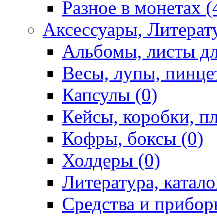
Разное в монетах (
Аксессуары, Литерату
Альбомы, листы дл
Весы, лупы, пинце
Капсулы (0)
Кейсы, коробки, п
Кофры, боксы (0)
Холдеры (0)
Литература, катало
Средства и приборы