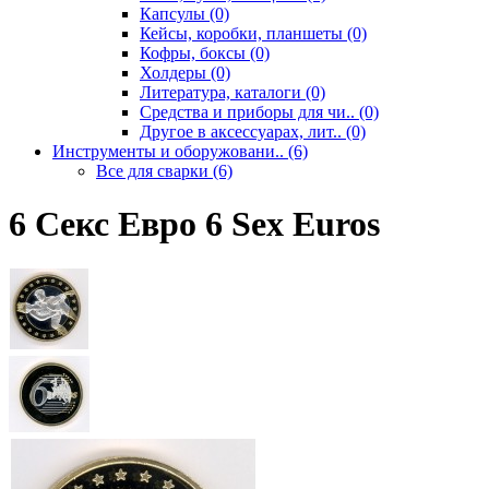
Капсулы (0)
Кейсы, коробки, планшеты (0)
Кофры, боксы (0)
Холдеры (0)
Литература, каталоги (0)
Средства и приборы для чи.. (0)
Другое в аксессуарах, лит.. (0)
Инструменты и оборужовани.. (6)
Все для сварки (6)
6 Секс Евро 6 Sex Euros