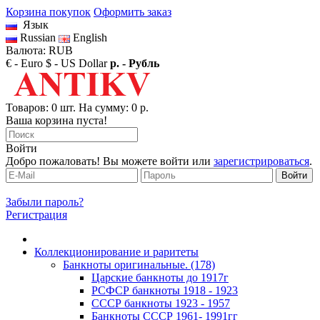
Корзина покупок
Оформить заказ
Язык
Russian
English
Валюта: RUB
€ - Euro
$ - US Dollar
р. - Рубль
Товаров: 0 шт. На сумму: 0 р.
Ваша корзина пуста!
Войти
Добро пожаловать! Вы можете войти или
зарегистрироваться
.
Забыли пароль?
Регистрация
Коллекционирование и раритеты
Банкноты оригинальные. (178)
Царские банкноты до 1917г
РСФСР банкноты 1918 - 1923
CССР банкноты 1923 - 1957
Банкноты CCCР 1961- 1991гг