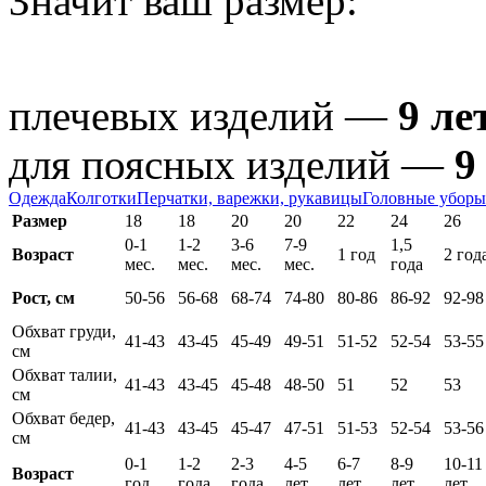
Значит ваш размер:
плечевых изделий —
9 ле
для поясных изделий —
9
Одежда
Колготки
Перчатки, варежки, рукавицы
Головные уборы
Размер
18
18
20
20
22
24
26
0-1
1-2
3-6
7-9
1,5
Возраст
1 год
2 год
мес.
мес.
мес.
мес.
года
Рост, см
50-56
56-68
68-74
74-80
80-86
86-92
92-98
Обхват груди,
41-43
43-45
45-49
49-51
51-52
52-54
53-55
см
Обхват талии,
41-43
43-45
45-48
48-50
51
52
53
см
Обхват бедер,
41-43
43-45
45-47
47-51
51-53
52-54
53-56
см
0-1
1-2
2-3
4-5
6-7
8-9
10-11
Возраст
год
года
года
лет
лет
лет
лет