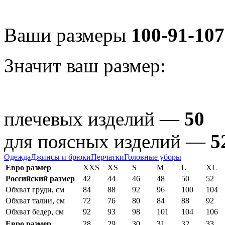
Ваши размеры
100-91-107
Значит ваш размер:
плечевых изделий —
50
для поясных изделий —
5
Одежда
Джинсы и брюки
Перчатки
Головные уборы
Евро размер
XXS
XS
S
M
L
XL
Российский размер
42
44
46
48
50
52
Обхват груди, см
84
88
92
96
100
104
Обхват талии, см
72
76
80
84
88
92
Обхват бедер, см
92
93
98
101
104
106
Евро размер
28
29
30
31
32
33