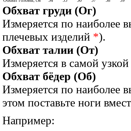
Обхват головы, см
54
55
56
57
58
59
Обхват груди (Ог)
Измеряется по наиболее 
плечевых изделий
*
).
Обхват талии (От)
Измеряется в самой узкой 
Обхват бёдер (Об)
Измеряется по наиболее 
этом поставьте ноги вмес
Например: