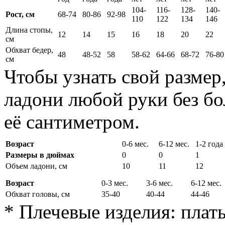
104-
116-
128-
140-
Рост, см
68-74
80-86
92-98
110
122
134
146
Длина стопы,
12
14
15
16
18
20
22
см
Обхват бедер,
48
48-52
58
58-62
64-66
68-72
76-80
см
Чтобы узнать свой размер
ладони любой руки без бо
её сантиметром.
Возраст
0-6 мес.
6-12 мес.
1-2 года
Размеры в дюймах
0
0
1
Объем ладони, см
10
11
12
Возраст
0-3 мес.
3-6 мес.
6-12 мес.
Обхват головы, см
35-40
40-44
44-46
* Плечевые изделия: плать