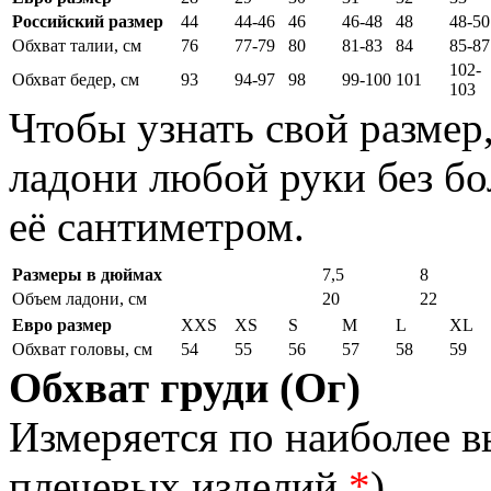
Российский размер
44
44-46
46
46-48
48
48-50
Обхват талии, см
76
77-79
80
81-83
84
85-87
102-
Обхват бедер, см
93
94-97
98
99-100
101
103
Чтобы узнать свой размер
ладони любой руки без бо
её сантиметром.
Размеры в дюймах
7,5
8
Объем ладони, см
20
22
Евро размер
XXS
XS
S
M
L
XL
Обхват головы, см
54
55
56
57
58
59
Обхват груди (Ог)
Измеряется по наиболее 
плечевых изделий
*
).