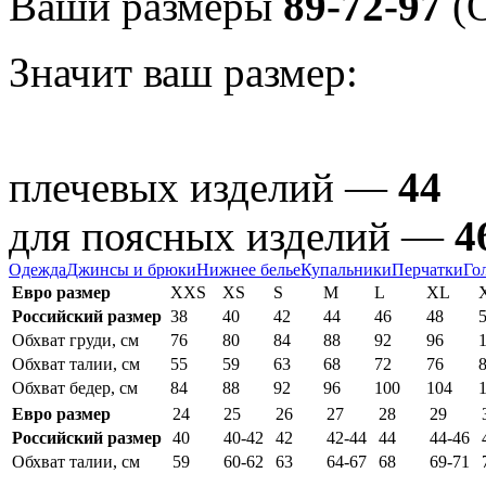
Ваши размеры
89-72-97
(О
Значит ваш размер:
плечевых изделий —
44
для поясных изделий —
4
Одежда
Джинсы и брюки
Нижнее белье
Купальники
Перчатки
Го
Евро размер
XXS
XS
S
M
L
XL
Российский размер
38
40
42
44
46
48
Обхват груди, см
76
80
84
88
92
96
Обхват талии, см
55
59
63
68
72
76
Обхват бедер, см
84
88
92
96
100
104
Евро размер
24
25
26
27
28
29
Российский размер
40
40-42
42
42-44
44
44-46
Обхват талии, см
59
60-62
63
64-67
68
69-71