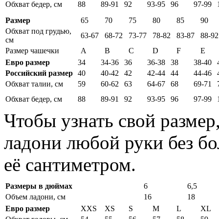
Обхват бедер, см
88
89-91
92
93-95
96
97-99
Размер
65
70
75
80
85
90
Обхват под грудью,
63-67
68-72
73-77
78-82
83-87
88-92
см
Размер чашечки
A
B
C
D
F
E
Евро размер
34
34-36
36
36-38
38
38-40
Российский размер
40
40-42
42
42-44
44
44-46
Обхват талии, см
59
60-62
63
64-67
68
69-71
Обхват бедер, см
88
89-91
92
93-95
96
97-99
Чтобы узнать свой размер
ладони любой руки без бо
её сантиметром.
Размеры в дюймах
6
6,5
Объем ладони, см
16
18
Евро размер
XXS
XS
S
M
L
XL