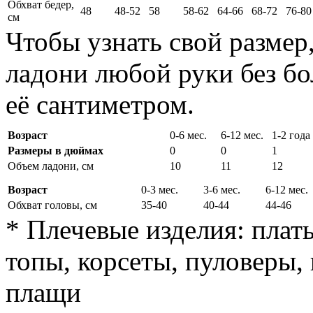
Обхват бедер,
48
48-52
58
58-62
64-66
68-72
76-80
см
Чтобы узнать свой размер
ладони любой руки без бо
её сантиметром.
Возраст
0-6 мес.
6-12 мес.
1-2 года
Размеры в дюймах
0
0
1
Объем ладони, см
10
11
12
Возраст
0-3 мес.
3-6 мес.
6-12 мес.
Обхват головы, см
35-40
40-44
44-46
* Плечевые изделия: плать
топы, корсеты, пуловеры, 
плащи