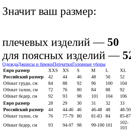
Значит ваш размер:
плечевых изделий —
50
для поясных изделий —
5
Одежда
Джинсы и брюки
Перчатки
Головные уборы
Евро размер
XXS
XS
S
M
L
XL
Российский размер
42
44
46
48
50
52
Обхват груди, см
84
88
92
96
100
104
Обхват талии, см
72
76
80
84
88
92
Обхват бедер, см
92
93
98
101
104
106
Евро размер
28
29
30
31
32
33
Российский размер
44
44-46
46
46-48
48
48-50
Обхват талии, см
76
77-79
80
81-83
84
85-87
102-
Обхват бедер, см
93
94-97
98
99-100
101
103