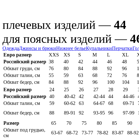
плечевых изделий —
44
для поясных изделий —
4
Одежда
Джинсы и брюки
Нижнее белье
Купальники
Перчатки
Го
Евро размер
XXS
XS
S
M
L
XL
Российский размер
38
40
42
44
46
48
Обхват груди, см
76
80
84
88
92
96
Обхват талии, см
55
59
63
68
72
76
Обхват бедер, см
84
88
92
96
100
104
Евро размер
24
25
26
27
28
29
Российский размер
40
40-42
42
42-44
44
44-46
Обхват талии, см
59
60-62
63
64-67
68
69-71
Обхват бедер, см
88
89-91
92
93-95
96
97-99
Размер
65
70
75
80
85
90
Обхват под грудью,
63-67
68-72
73-77
78-82
83-87
88-92
см