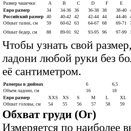
Размер чашечки
A
B
C
D
F
E
Евро размер
34
34-36
36
36-38
38
38-40
Российский размер
40
40-42
42
42-44
44
44-46
Обхват талии, см
59
60-62
63
64-67
68
69-71
Обхват бедер, см
88
89-91
92
93-95
96
97-99
Чтобы узнать свой размер
ладони любой руки без бо
её сантиметром.
Размеры в дюймах
6
6,5
Объем ладони, см
16
18
Евро размер
XXS
XS
S
M
L
XL
Обхват головы, см
54
55
56
57
58
59
Обхват груди (Ог)
Измеряется по наиболее 