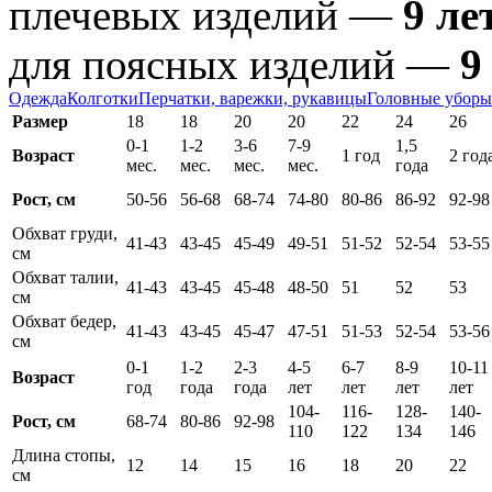
плечевых изделий —
9 ле
для поясных изделий —
9
Одежда
Колготки
Перчатки, варежки, рукавицы
Головные уборы
Размер
18
18
20
20
22
24
26
0-1
1-2
3-6
7-9
1,5
Возраст
1 год
2 год
мес.
мес.
мес.
мес.
года
Рост, см
50-56
56-68
68-74
74-80
80-86
86-92
92-98
Обхват груди,
41-43
43-45
45-49
49-51
51-52
52-54
53-55
см
Обхват талии,
41-43
43-45
45-48
48-50
51
52
53
см
Обхват бедер,
41-43
43-45
45-47
47-51
51-53
52-54
53-56
см
0-1
1-2
2-3
4-5
6-7
8-9
10-11
Возраст
год
года
года
лет
лет
лет
лет
104-
116-
128-
140-
Рост, см
68-74
80-86
92-98
110
122
134
146
Длина стопы,
12
14
15
16
18
20
22
см