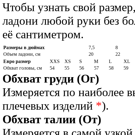
Чтобы узнать свой размер
ладони любой руки без бо
её сантиметром.
Размеры в дюймах
7,5
8
Объем ладони, см
20
22
Евро размер
XXS
XS
S
M
L
XL
Обхват головы, см
54
55
56
57
58
59
Обхват груди (Ог)
Измеряется по наиболее 
плечевых изделий
*
).
Обхват талии (От)
Измеряется в самой узкой 