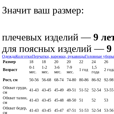
Значит ваш размер:
плечевых изделий —
9 ле
для поясных изделий —
9
Одежда
Колготки
Перчатки, варежки, рукавицы
Головные уборы
Размер
18
18
20
20
22
24
26
0-1
1-2
3-6
7-9
1,5
Возраст
1 год
2 год
мес.
мес.
мес.
мес.
года
Рост, см
50-56
56-68
68-74
74-80
80-86
86-92
92-98
Обхват груди,
41-43
43-45
45-49
49-51
51-52
52-54
53-55
см
Обхват талии,
41-43
43-45
45-48
48-50
51
52
53
см
Обхват бедер,
41-43
43-45
45-47
47-51
51-53
52-54
53-56
см