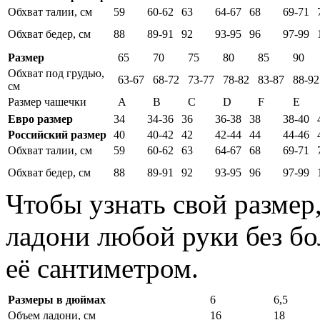
Обхват талии, см
59
60-62
63
64-67
68
69-71
Обхват бедер, см
88
89-91
92
93-95
96
97-99
Размер
65
70
75
80
85
90
Обхват под грудью,
63-67
68-72
73-77
78-82
83-87
88-92
см
Размер чашечки
A
B
C
D
F
E
Евро размер
34
34-36
36
36-38
38
38-40
Российский размер
40
40-42
42
42-44
44
44-46
Обхват талии, см
59
60-62
63
64-67
68
69-71
Обхват бедер, см
88
89-91
92
93-95
96
97-99
Чтобы узнать свой размер
ладони любой руки без бо
её сантиметром.
Размеры в дюймах
6
6,5
Объем ладони, см
16
18