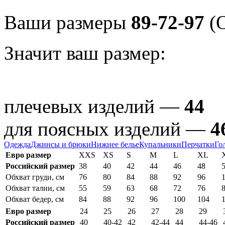
Ваши размеры
89-72-97
(О
Значит ваш размер:
плечевых изделий —
44
для поясных изделий —
4
Одежда
Джинсы и брюки
Нижнее белье
Купальники
Перчатки
Го
Евро размер
XXS
XS
S
M
L
XL
Российский размер
38
40
42
44
46
48
Обхват груди, см
76
80
84
88
92
96
Обхват талии, см
55
59
63
68
72
76
Обхват бедер, см
84
88
92
96
100
104
Евро размер
24
25
26
27
28
29
Российский размер
40
40-42
42
42-44
44
44-46