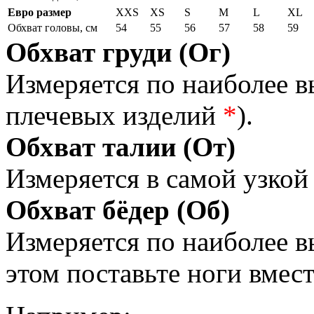
Евро размер
XXS
XS
S
M
L
XL
Обхват головы, см
54
55
56
57
58
59
Обхват груди (Ог)
Измеряется по наиболее 
плечевых изделий
*
).
Обхват талии (От)
Измеряется в самой узкой 
Обхват бёдер (Об)
Измеряется по наиболее 
этом поставьте ноги вмес