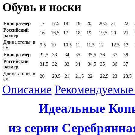
Обувь и носки
Евро размер
17
17,5
18
19
20
20,5
21
22
Российский
16
16,5
17
18
19
19,5
20
21
размер
Длина стопы, в
9,5
10
10,5
11
11,5
12
12,5
13
см
Евро размер
32,5
33
34
35
35,5
36
37
38
Российский
31,5
32
33
34
34,5
35
36
37
размер
Длина стопы, в
20
20,5
21
21,5
22
22,5
23
23,5
см
Описание
Рекомендуемые 
Идеальные Коп
из серии Серебрянна