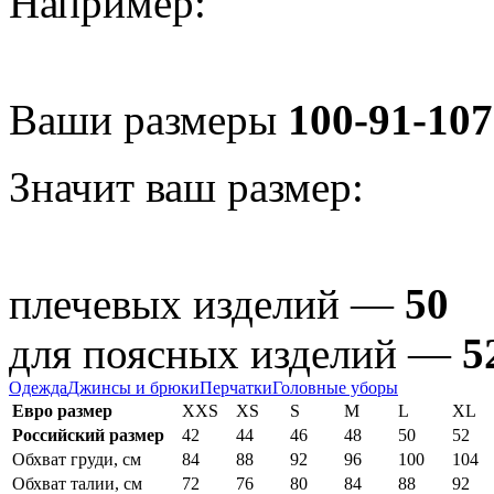
Например:
Ваши размеры
100-91-107
Значит ваш размер:
плечевых изделий —
50
для поясных изделий —
5
Одежда
Джинсы и брюки
Перчатки
Головные уборы
Евро размер
XXS
XS
S
M
L
XL
Российский размер
42
44
46
48
50
52
Обхват груди, см
84
88
92
96
100
104
Обхват талии, см
72
76
80
84
88
92