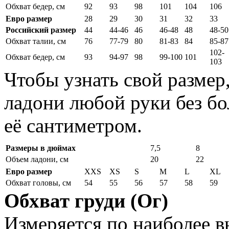
Обхват бедер, см
92
93
98
101
104
106
Евро размер
28
29
30
31
32
33
Российский размер
44
44-46
46
46-48
48
48-50
Обхват талии, см
76
77-79
80
81-83
84
85-87
102-
Обхват бедер, см
93
94-97
98
99-100
101
103
Чтобы узнать свой размер
ладони любой руки без бо
её сантиметром.
Размеры в дюймах
7,5
8
Объем ладони, см
20
22
Евро размер
XXS
XS
S
M
L
XL
Обхват головы, см
54
55
56
57
58
59
Обхват груди (Ог)
Измеряется по наиболее 