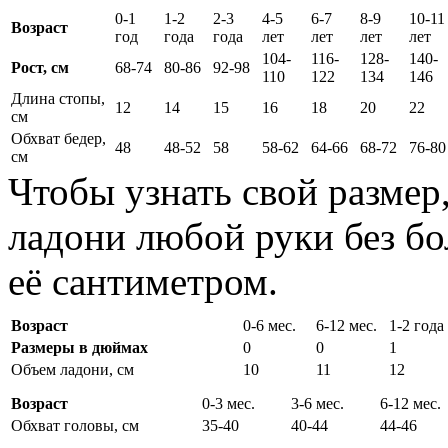
0-1
1-2
2-3
4-5
6-7
8-9
10-11
Возраст
год
года
года
лет
лет
лет
лет
104-
116-
128-
140-
Рост, см
68-74
80-86
92-98
110
122
134
146
Длина стопы,
12
14
15
16
18
20
22
см
Обхват бедер,
48
48-52
58
58-62
64-66
68-72
76-80
см
Чтобы узнать свой размер
ладони любой руки без бо
её сантиметром.
Возраст
0-6 мес.
6-12 мес.
1-2 года
Размеры в дюймах
0
0
1
Объем ладони, см
10
11
12
Возраст
0-3 мес.
3-6 мес.
6-12 мес.
Обхват головы, см
35-40
40-44
44-46