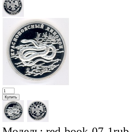
Модель:
red-book-07-1rub