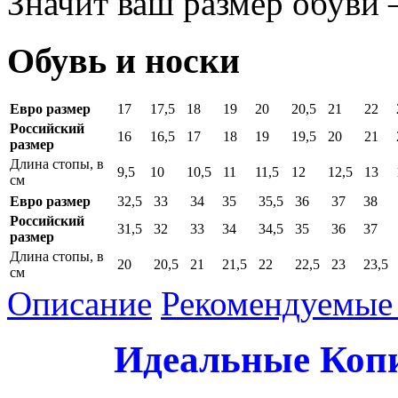
Значит ваш размер обуви
Обувь и носки
Евро размер
17
17,5
18
19
20
20,5
21
22
Российский
16
16,5
17
18
19
19,5
20
21
размер
Длина стопы, в
9,5
10
10,5
11
11,5
12
12,5
13
см
Евро размер
32,5
33
34
35
35,5
36
37
38
Российский
31,5
32
33
34
34,5
35
36
37
размер
Длина стопы, в
20
20,5
21
21,5
22
22,5
23
23,5
см
Описание
Рекомендуемые 
Идеальные Коп