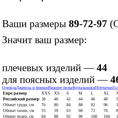
Ваши размеры
89-72-97
(О
Значит ваш размер:
плечевых изделий —
44
для поясных изделий —
4
Одежда
Джинсы и брюки
Нижнее белье
Купальники
Перчатки
Го
Евро размер
XXS
XS
S
M
L
XL
Российский размер
38
40
42
44
46
48
Обхват груди, см
76
80
84
88
92
96
Обхват талии, см
55
59
63
68
72
76
Обхват бедер, см
84
88
92
96
100
104