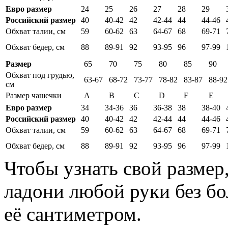
Евро размер
24
25
26
27
28
29
Российский размер
40
40-42
42
42-44
44
44-46
Обхват талии, см
59
60-62
63
64-67
68
69-71
Обхват бедер, см
88
89-91
92
93-95
96
97-99
Размер
65
70
75
80
85
90
Обхват под грудью,
63-67
68-72
73-77
78-82
83-87
88-92
см
Размер чашечки
A
B
C
D
F
E
Евро размер
34
34-36
36
36-38
38
38-40
Российский размер
40
40-42
42
42-44
44
44-46
Обхват талии, см
59
60-62
63
64-67
68
69-71
Обхват бедер, см
88
89-91
92
93-95
96
97-99
Чтобы узнать свой размер
ладони любой руки без бо
её сантиметром.