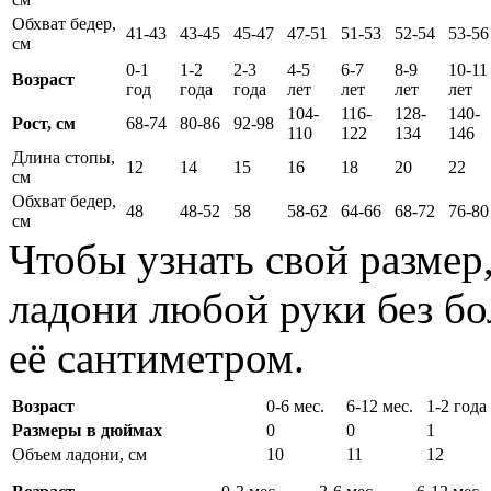
Обхват бедер,
41-43
43-45
45-47
47-51
51-53
52-54
53-56
см
0-1
1-2
2-3
4-5
6-7
8-9
10-11
Возраст
год
года
года
лет
лет
лет
лет
104-
116-
128-
140-
Рост, см
68-74
80-86
92-98
110
122
134
146
Длина стопы,
12
14
15
16
18
20
22
см
Обхват бедер,
48
48-52
58
58-62
64-66
68-72
76-80
см
Чтобы узнать свой размер
ладони любой руки без бо
её сантиметром.
Возраст
0-6 мес.
6-12 мес.
1-2 года
Размеры в дюймах
0
0
1
Объем ладони, см
10
11
12