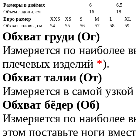
Размеры в дюймах
6
6,5
Объем ладони, см
16
18
Евро размер
XXS
XS
S
M
L
XL
Обхват головы, см
54
55
56
57
58
59
Обхват груди (Ог)
Измеряется по наиболее 
плечевых изделий
*
).
Обхват талии (От)
Измеряется в самой узкой 
Обхват бёдер (Об)
Измеряется по наиболее 
этом поставьте ноги вмес