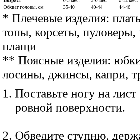
Возраст
0-3 мес.
3-6 мес.
6-12 мес.
Обхват головы, см
35-40
40-44
44-46
* Плечевые изделия: плать
топы, корсеты, пуловеры, 
плащи
** Поясные изделия: юбки
лосины, джинсы, капри, 
Поставьте ногу на лист
ровной поверхности.
Обведите ступню, держ