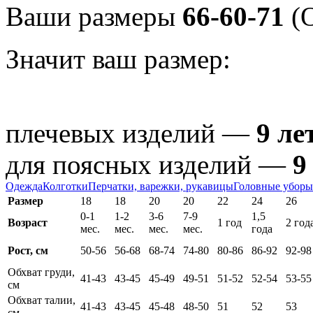
Ваши размеры
66-60-71
(О
Значит ваш размер:
плечевых изделий —
9 ле
для поясных изделий —
9
Одежда
Колготки
Перчатки, варежки, рукавицы
Головные уборы
Размер
18
18
20
20
22
24
26
0-1
1-2
3-6
7-9
1,5
Возраст
1 год
2 год
мес.
мес.
мес.
мес.
года
Рост, см
50-56
56-68
68-74
74-80
80-86
86-92
92-98
Обхват груди,
41-43
43-45
45-49
49-51
51-52
52-54
53-55
см
Обхват талии,
41-43
43-45
45-48
48-50
51
52
53
см