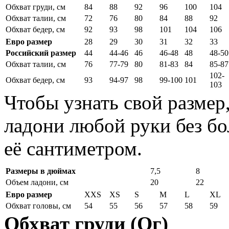
Обхват груди, см
84
88
92
96
100
104
Обхват талии, см
72
76
80
84
88
92
Обхват бедер, см
92
93
98
101
104
106
Евро размер
28
29
30
31
32
33
Российский размер
44
44-46
46
46-48
48
48-50
Обхват талии, см
76
77-79
80
81-83
84
85-87
102-
Обхват бедер, см
93
94-97
98
99-100
101
103
Чтобы узнать свой размер
ладони любой руки без бо
её сантиметром.
Размеры в дюймах
7,5
8
Объем ладони, см
20
22
Евро размер
XXS
XS
S
M
L
XL
Обхват головы, см
54
55
56
57
58
59
Обхват груди (Ог)