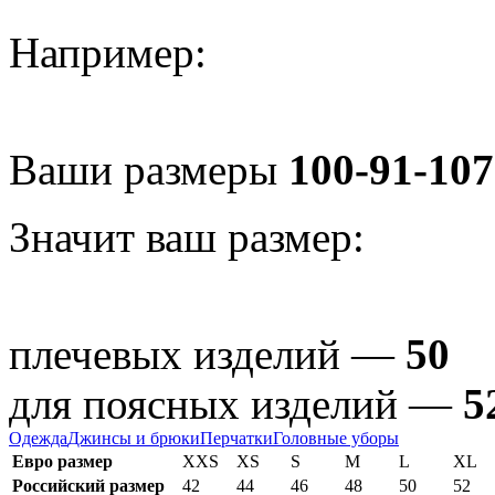
Например:
Ваши размеры
100-91-107
Значит ваш размер:
плечевых изделий —
50
для поясных изделий —
5
Одежда
Джинсы и брюки
Перчатки
Головные уборы
Евро размер
XXS
XS
S
M
L
XL
Российский размер
42
44
46
48
50
52