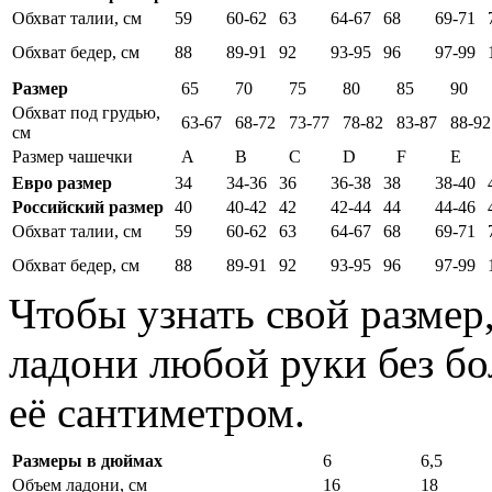
Обхват талии, см
59
60-62
63
64-67
68
69-71
Обхват бедер, см
88
89-91
92
93-95
96
97-99
Размер
65
70
75
80
85
90
Обхват под грудью,
63-67
68-72
73-77
78-82
83-87
88-92
см
Размер чашечки
A
B
C
D
F
E
Евро размер
34
34-36
36
36-38
38
38-40
Российский размер
40
40-42
42
42-44
44
44-46
Обхват талии, см
59
60-62
63
64-67
68
69-71
Обхват бедер, см
88
89-91
92
93-95
96
97-99
Чтобы узнать свой размер
ладони любой руки без бо
её сантиметром.
Размеры в дюймах
6
6,5
Объем ладони, см
16
18