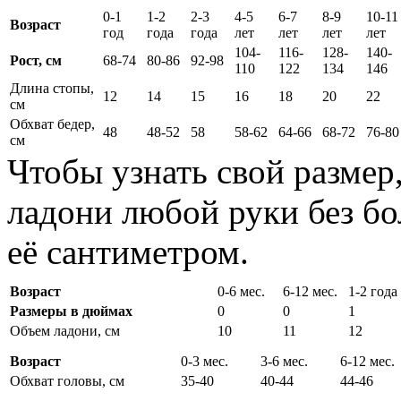
0-1
1-2
2-3
4-5
6-7
8-9
10-11
Возраст
год
года
года
лет
лет
лет
лет
104-
116-
128-
140-
Рост, см
68-74
80-86
92-98
110
122
134
146
Длина стопы,
12
14
15
16
18
20
22
см
Обхват бедер,
48
48-52
58
58-62
64-66
68-72
76-80
см
Чтобы узнать свой размер
ладони любой руки без бо
её сантиметром.
Возраст
0-6 мес.
6-12 мес.
1-2 года
Размеры в дюймах
0
0
1
Объем ладони, см
10
11
12
Возраст
0-3 мес.
3-6 мес.
6-12 мес.
Обхват головы, см
35-40
40-44
44-46