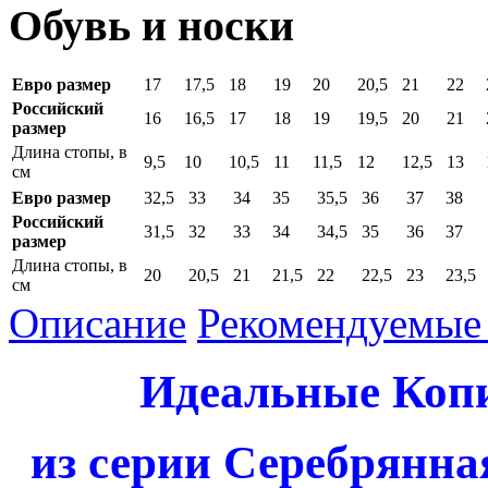
Обувь и носки
Евро размер
17
17,5
18
19
20
20,5
21
22
Российский
16
16,5
17
18
19
19,5
20
21
размер
Длина стопы, в
9,5
10
10,5
11
11,5
12
12,5
13
см
Евро размер
32,5
33
34
35
35,5
36
37
38
Российский
31,5
32
33
34
34,5
35
36
37
размер
Длина стопы, в
20
20,5
21
21,5
22
22,5
23
23,5
см
Описание
Рекомендуемые 
Идеальные Коп
из серии Серебрянна