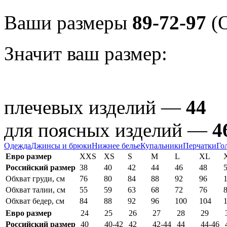
Ваши размеры
89-72-97
(О
Значит ваш размер:
плечевых изделий —
44
для поясных изделий —
4
Одежда
Джинсы и брюки
Нижнее белье
Купальники
Перчатки
Го
Евро размер
XXS
XS
S
M
L
XL
Российский размер
38
40
42
44
46
48
Обхват груди, см
76
80
84
88
92
96
Обхват талии, см
55
59
63
68
72
76
Обхват бедер, см
84
88
92
96
100
104
Евро размер
24
25
26
27
28
29
Российский размер
40
40-42
42
42-44
44
44-46