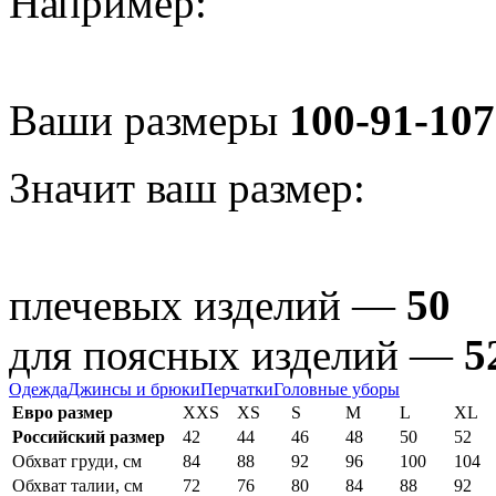
Например:
Ваши размеры
100-91-107
Значит ваш размер:
плечевых изделий —
50
для поясных изделий —
5
Одежда
Джинсы и брюки
Перчатки
Головные уборы
Евро размер
XXS
XS
S
M
L
XL
Российский размер
42
44
46
48
50
52
Обхват груди, см
84
88
92
96
100
104
Обхват талии, см
72
76
80
84
88
92