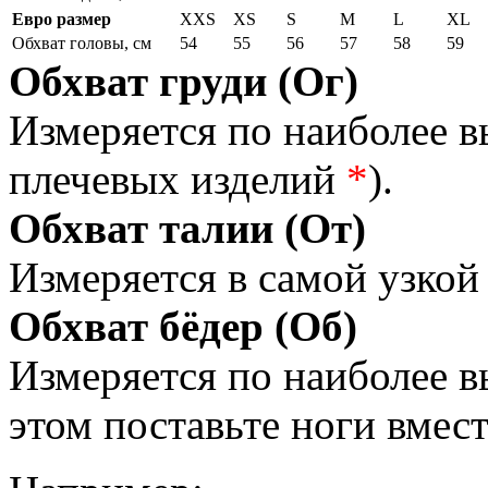
Евро размер
XXS
XS
S
M
L
XL
Обхват головы, см
54
55
56
57
58
59
Обхват груди (Ог)
Измеряется по наиболее 
плечевых изделий
*
).
Обхват талии (От)
Измеряется в самой узкой 
Обхват бёдер (Об)
Измеряется по наиболее 
этом поставьте ноги вмес