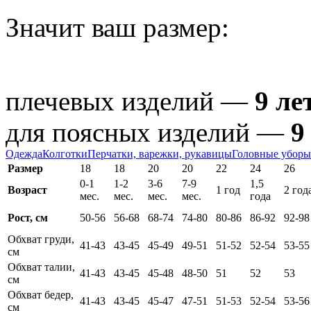
Значит ваш размер:
плечевых изделий —
9 ле
для поясных изделий —
9
Одежда
Колготки
Перчатки, варежки, рукавицы
Головные уборы
Размер
18
18
20
20
22
24
26
0-1
1-2
3-6
7-9
1,5
Возраст
1 год
2 год
мес.
мес.
мес.
мес.
года
Рост, см
50-56
56-68
68-74
74-80
80-86
86-92
92-98
Обхват груди,
41-43
43-45
45-49
49-51
51-52
52-54
53-55
см
Обхват талии,
41-43
43-45
45-48
48-50
51
52
53
см
Обхват бедер,
41-43
43-45
45-47
47-51
51-53
52-54
53-56
см