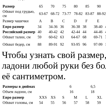
Размер
65
70
75
80
85
90
Обхват под грудью,
63-67
68-72
73-77
78-82
83-87
88-92
см
Размер чашечки
A
B
C
D
F
E
Евро размер
34
34-36
36
36-38
38
38-40
Российский размер
40
40-42
42
42-44
44
44-46
Обхват талии, см
59
60-62
63
64-67
68
69-71
Обхват бедер, см
88
89-91
92
93-95
96
97-99
Чтобы узнать свой размер
ладони любой руки без бо
её сантиметром.
Размеры в дюймах
6
6,5
Объем ладони, см
16
18
Евро размер
XXS
XS
S
M
L
XL
Обхват головы, см
54
55
56
57
58
59