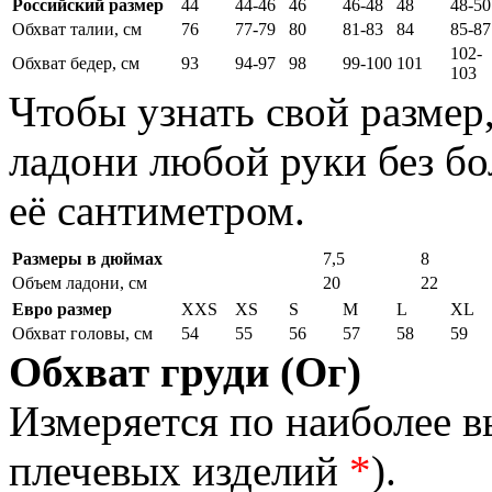
Российский размер
44
44-46
46
46-48
48
48-50
Обхват талии, см
76
77-79
80
81-83
84
85-87
102-
Обхват бедер, см
93
94-97
98
99-100
101
103
Чтобы узнать свой размер
ладони любой руки без бо
её сантиметром.
Размеры в дюймах
7,5
8
Объем ладони, см
20
22
Евро размер
XXS
XS
S
M
L
XL
Обхват головы, см
54
55
56
57
58
59
Обхват груди (Ог)
Измеряется по наиболее 
плечевых изделий
*
).