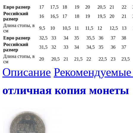
Евро размер
17
17,5
18
19
20
20,5
21
22
Российский
16
16,5
17
18
19
19,5
20
21
размер
Длина стопы, в
9,5
10
10,5
11
11,5
12
12,5
13
см
Евро размер
32,5
33
34
35
35,5
36
37
38
Российский
31,5
32
33
34
34,5
35
36
37
размер
Длина стопы, в
20
20,5
21
21,5
22
22,5
23
23,5
см
Описание
Рекомендуемые 
отличная копия монеты