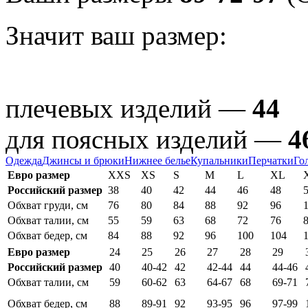
Значит ваш размер:
плечевых изделий —
44
для поясных изделий —
4
Одежда
Джинсы и брюки
Нижнее белье
Купальники
Перчатки
Го
Евро размер
XXS
XS
S
M
L
XL
Российский размер
38
40
42
44
46
48
Обхват груди, см
76
80
84
88
92
96
Обхват талии, см
55
59
63
68
72
76
Обхват бедер, см
84
88
92
96
100
104
Евро размер
24
25
26
27
28
29
Российский размер
40
40-42
42
42-44
44
44-46
Обхват талии, см
59
60-62
63
64-67
68
69-71
Обхват бедер, см
88
89-91
92
93-95
96
97-99