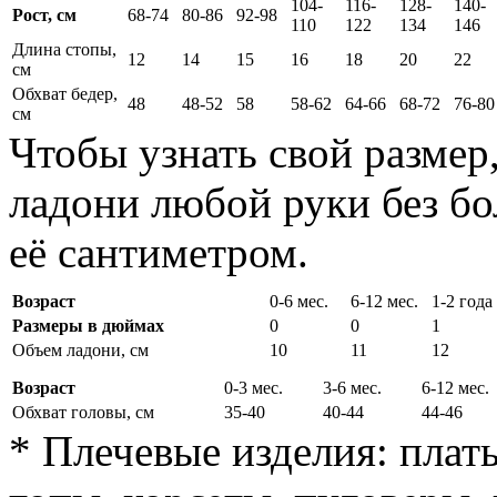
104-
116-
128-
140-
Рост, см
68-74
80-86
92-98
110
122
134
146
Длина стопы,
12
14
15
16
18
20
22
см
Обхват бедер,
48
48-52
58
58-62
64-66
68-72
76-80
см
Чтобы узнать свой размер
ладони любой руки без бо
её сантиметром.
Возраст
0-6 мес.
6-12 мес.
1-2 года
Размеры в дюймах
0
0
1
Объем ладони, см
10
11
12
Возраст
0-3 мес.
3-6 мес.
6-12 мес.
Обхват головы, см
35-40
40-44
44-46
* Плечевые изделия: плать