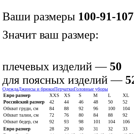
Ваши размеры
100-91-107
Значит ваш размер:
плечевых изделий —
50
для поясных изделий —
5
Одежда
Джинсы и брюки
Перчатки
Головные уборы
Евро размер
XXS
XS
S
M
L
XL
Российский размер
42
44
46
48
50
52
Обхват груди, см
84
88
92
96
100
104
Обхват талии, см
72
76
80
84
88
92
Обхват бедер, см
92
93
98
101
104
106
Евро размер
28
29
30
31
32
33