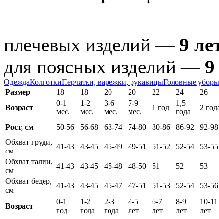
плечевых изделий —
9 ле
для поясных изделий —
9
Одежда
Колготки
Перчатки, варежки, рукавицы
Головные уборы
Размер
18
18
20
20
22
24
26
0-1
1-2
3-6
7-9
1,5
Возраст
1 год
2 год
мес.
мес.
мес.
мес.
года
Рост, см
50-56
56-68
68-74
74-80
80-86
86-92
92-98
Обхват груди,
41-43
43-45
45-49
49-51
51-52
52-54
53-55
см
Обхват талии,
41-43
43-45
45-48
48-50
51
52
53
см
Обхват бедер,
41-43
43-45
45-47
47-51
51-53
52-54
53-56
см
0-1
1-2
2-3
4-5
6-7
8-9
10-11
Возраст
год
года
года
лет
лет
лет
лет