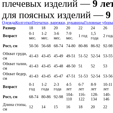
плечевых изделий —
9 ле
для поясных изделий —
9
Одежда
Колготки
Перчатки, варежки, рукавицы
Головные уборы
Размер
18
18
20
20
22
24
26
0-1
1-2
3-6
7-9
1,5
Возраст
1 год
2 год
мес.
мес.
мес.
мес.
года
Рост, см
50-56
56-68
68-74
74-80
80-86
86-92
92-98
Обхват груди,
41-43
43-45
45-49
49-51
51-52
52-54
53-55
см
Обхват талии,
41-43
43-45
45-48
48-50
51
52
53
см
Обхват бедер,
41-43
43-45
45-47
47-51
51-53
52-54
53-56
см
0-1
1-2
2-3
4-5
6-7
8-9
10-11
Возраст
год
года
года
лет
лет
лет
лет
104-
116-
128-
140-
Рост, см
68-74
80-86
92-98
110
122
134
146
Длина стопы,
12
14
15
16
18
20
22
см