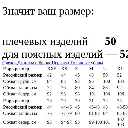
Значит ваш размер:
плечевых изделий —
50
для поясных изделий —
5
Одежда
Джинсы и брюки
Перчатки
Головные уборы
Евро размер
XXS
XS
S
M
L
XL
Российский размер
42
44
46
48
50
52
Обхват груди, см
84
88
92
96
100
104
Обхват талии, см
72
76
80
84
88
92
Обхват бедер, см
92
93
98
101
104
106
Евро размер
28
29
30
31
32
33
Российский размер
44
44-46
46
46-48
48
48-50
Обхват талии, см
76
77-79
80
81-83
84
85-87
102-
Обхват бедер, см
93
94-97
98
99-100
101
103