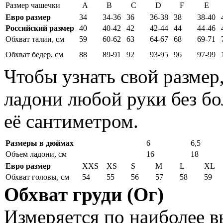
Размер чашечки
A
B
C
D
F
E
Евро размер
34
34-36
36
36-38
38
38-40
Российский размер
40
40-42
42
42-44
44
44-46
Обхват талии, см
59
60-62
63
64-67
68
69-71
Обхват бедер, см
88
89-91
92
93-95
96
97-99
Чтобы узнать свой размер
ладони любой руки без бо
её сантиметром.
Размеры в дюймах
6
6,5
Объем ладони, см
16
18
Евро размер
XXS
XS
S
M
L
XL
Обхват головы, см
54
55
56
57
58
59
Обхват груди (Ог)
Измеряется по наиболее 