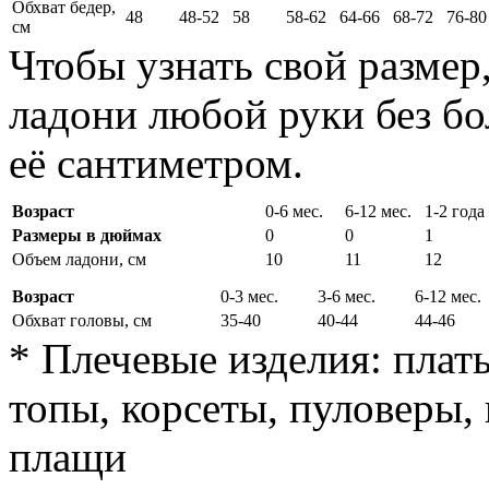
Обхват бедер,
48
48-52
58
58-62
64-66
68-72
76-80
см
Чтобы узнать свой размер
ладони любой руки без бо
её сантиметром.
Возраст
0-6 мес.
6-12 мес.
1-2 года
Размеры в дюймах
0
0
1
Объем ладони, см
10
11
12
Возраст
0-3 мес.
3-6 мес.
6-12 мес.
Обхват головы, см
35-40
40-44
44-46
* Плечевые изделия: плать
топы, корсеты, пуловеры, 
плащи