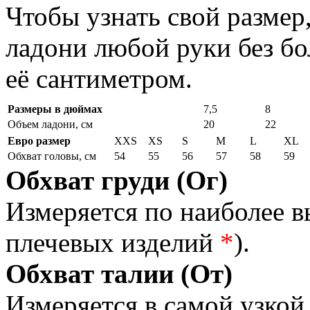
Чтобы узнать свой размер
ладони любой руки без бо
её сантиметром.
Размеры в дюймах
7,5
8
Объем ладони, см
20
22
Евро размер
XXS
XS
S
M
L
XL
Обхват головы, см
54
55
56
57
58
59
Обхват груди (Ог)
Измеряется по наиболее 
плечевых изделий
*
).
Обхват талии (От)
Измеряется в самой узкой 