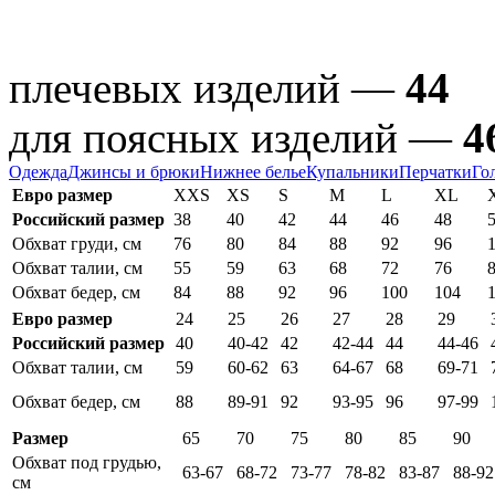
плечевых изделий —
44
для поясных изделий —
4
Одежда
Джинсы и брюки
Нижнее белье
Купальники
Перчатки
Го
Евро размер
XXS
XS
S
M
L
XL
Российский размер
38
40
42
44
46
48
Обхват груди, см
76
80
84
88
92
96
Обхват талии, см
55
59
63
68
72
76
Обхват бедер, см
84
88
92
96
100
104
Евро размер
24
25
26
27
28
29
Российский размер
40
40-42
42
42-44
44
44-46
Обхват талии, см
59
60-62
63
64-67
68
69-71
Обхват бедер, см
88
89-91
92
93-95
96
97-99
Размер
65
70
75
80
85
90
Обхват под грудью,
63-67
68-72
73-77
78-82
83-87
88-92
см