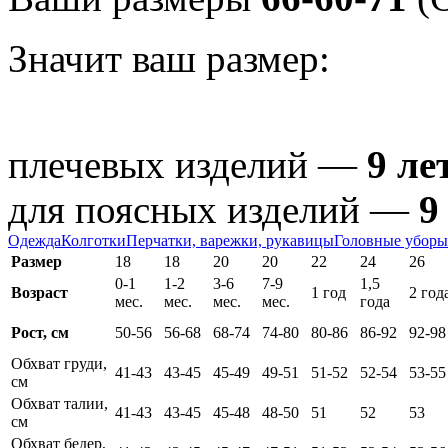
Значит ваш размер:
плечевых изделий —
9 ле
для поясных изделий —
9
Одежда
Колготки
Перчатки, варежки, рукавицы
Головные уборы
Размер
18
18
20
20
22
24
26
0-1
1-2
3-6
7-9
1,5
Возраст
1 год
2 год
мес.
мес.
мес.
мес.
года
Рост, см
50-56
56-68
68-74
74-80
80-86
86-92
92-98
Обхват груди,
41-43
43-45
45-49
49-51
51-52
52-54
53-55
см
Обхват талии,
41-43
43-45
45-48
48-50
51
52
53
см
Обхват бедер,