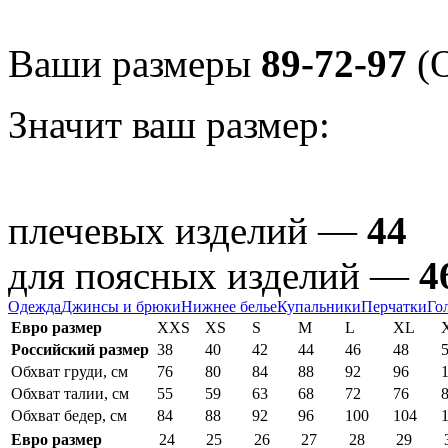
Ваши размеры
89-72-97
(О
Значит ваш размер:
плечевых изделий —
44
для поясных изделий —
4
Одежда
Джинсы и брюки
Нижнее белье
Купальники
Перчатки
Го
Евро размер
XXS
XS
S
M
L
XL
Российский размер
38
40
42
44
46
48
Обхват груди, см
76
80
84
88
92
96
Обхват талии, см
55
59
63
68
72
76
Обхват бедер, см
84
88
92
96
100
104
Евро размер
24
25
26
27
28
29