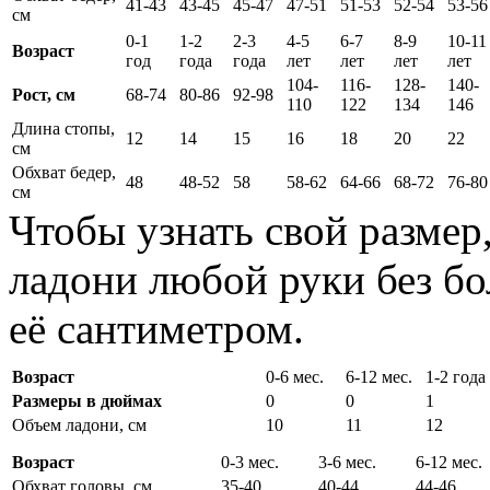
41-43
43-45
45-47
47-51
51-53
52-54
53-56
см
0-1
1-2
2-3
4-5
6-7
8-9
10-11
Возраст
год
года
года
лет
лет
лет
лет
104-
116-
128-
140-
Рост, см
68-74
80-86
92-98
110
122
134
146
Длина стопы,
12
14
15
16
18
20
22
см
Обхват бедер,
48
48-52
58
58-62
64-66
68-72
76-80
см
Чтобы узнать свой размер
ладони любой руки без бо
её сантиметром.
Возраст
0-6 мес.
6-12 мес.
1-2 года
Размеры в дюймах
0
0
1
Объем ладони, см
10
11
12
Возраст
0-3 мес.
3-6 мес.
6-12 мес.
Обхват головы, см
35-40
40-44
44-46