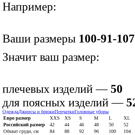
Например:
Ваши размеры
100-91-107
Значит ваш размер:
плечевых изделий —
50
для поясных изделий —
5
Одежда
Джинсы и брюки
Перчатки
Головные уборы
Евро размер
XXS
XS
S
M
L
XL
Российский размер
42
44
46
48
50
52
Обхват груди, см
84
88
92
96
100
104