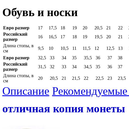
Обувь и носки
Евро размер
17
17,5
18
19
20
20,5
21
22
Российский
16
16,5
17
18
19
19,5
20
21
размер
Длина стопы, в
9,5
10
10,5
11
11,5
12
12,5
13
см
Евро размер
32,5
33
34
35
35,5
36
37
38
Российский
31,5
32
33
34
34,5
35
36
37
размер
Длина стопы, в
20
20,5
21
21,5
22
22,5
23
23,5
см
Описание
Рекомендуемые 
отличная копия монеты